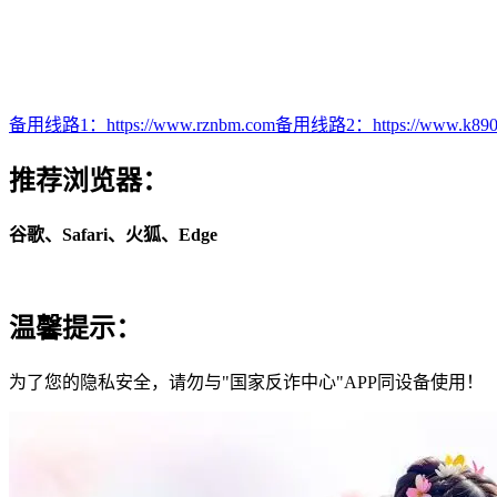
备用线路
1
：
https://www.rznbm.com
备用线路
2
：
https://www.k89
推荐浏览器：
谷歌、Safari、火狐、Edge
温馨提示：
为了您的隐私安全，请勿与"国家反诈中心"APP同设备使用！