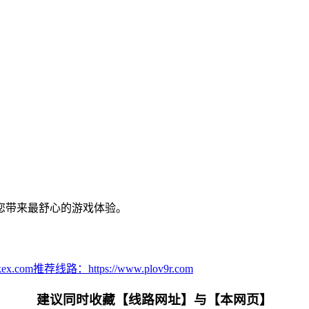
您带来最舒心的游戏体验。
kex.com
推荐线路：
https://www.plov9r.com
建议同时收藏【线路网址】与【本网页】