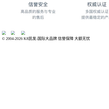
© 2004-
2026
K8凯发-国际大品牌 信誉保障 大额无忧