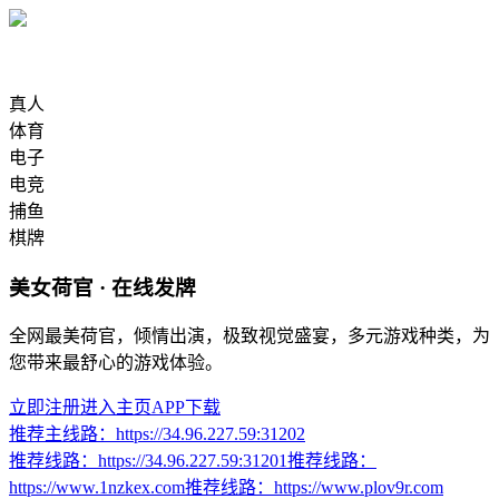
真人
体育
电子
电竞
捕鱼
棋牌
美女荷官 · 在线发牌
全网最美荷官，倾情出演，极致视觉盛宴，多元游戏种类，为
您带来最舒心的游戏体验。
立即注册
进入主页
APP下载
推荐主线路：
https://34.96.227.59:31202
推荐线路：
https://34.96.227.59:31201
推荐线路：
https://www.1nzkex.com
推荐线路：
https://www.plov9r.com