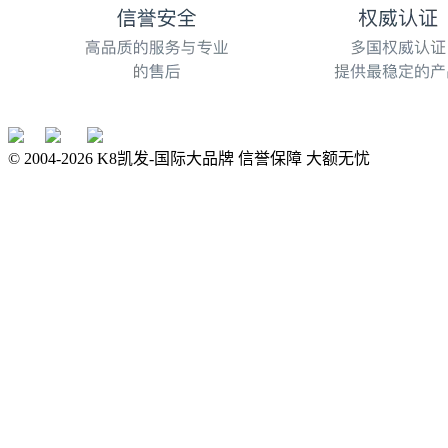
© 2004-
2026
K8凯发-国际大品牌 信誉保障 大额无忧