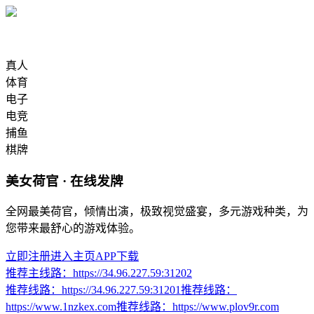
真人
体育
电子
电竞
捕鱼
棋牌
美女荷官 · 在线发牌
全网最美荷官，倾情出演，极致视觉盛宴，多元游戏种类，为
您带来最舒心的游戏体验。
立即注册
进入主页
APP下载
推荐主线路：
https://34.96.227.59:31202
推荐线路：
https://34.96.227.59:31201
推荐线路：
https://www.1nzkex.com
推荐线路：
https://www.plov9r.com