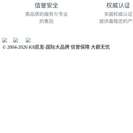
© 2004-
2026
K8凯发-国际大品牌 信誉保障 大额无忧