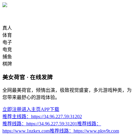
真人
体育
电子
电竞
捕鱼
棋牌
美女荷官 · 在线发牌
全网最美荷官，倾情出演，极致视觉盛宴，多元游戏种类，为
您带来最舒心的游戏体验。
立即注册
进入主页
APP下载
推荐主线路：
https://34.96.227.59:31202
推荐线路：
https://34.96.227.59:31201
推荐线路：
https://www.1nzkex.com
推荐线路：
https://www.plov9r.com